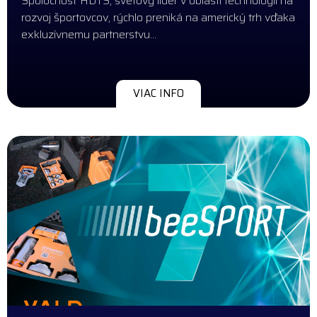
Spoločnosť HDTS, svetový líder v oblasti technológií na
rozvoj športovcov, rýchlo preniká na americký trh vďaka
exkluzívnemu partnerstvu…
VIAC INFO