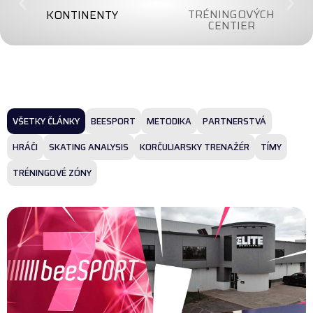
TRÉNINGOVÝCH
KONTINENTY
CENTIER
VŠETKY ČLÁNKY
BEESPORT
METODIKA
PARTNERSTVÁ
HRÁČI
SKATING ANALYSIS
KORČULIARSKY TRENAŽÉR
TÍMY
TRÉNINGOVÉ ZÓNY