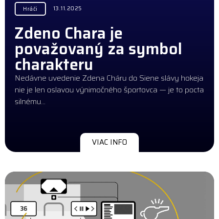
13.11.2025
Hráči
Zdeno Chara je
považovaný za symbol
charakteru
Nedávne uvedenie Zdena Cháru do Siene slávy hokeja
nie je len oslavou výnimočného športovca — je to pocta
silnému…
VIAC INFO