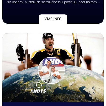
situáciami, v ktorých sa zručnosti uplatňujú pod tlakom…
VIAC INFO