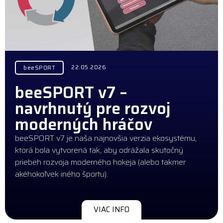
22.05.2026
beeSPORT
beeSPORT v7 –
navrhnutý pre rozvoj
moderných hráčov
beeSPORT v7 je naša najnovšia verzia ekosystému,
ktorá bola vytvorená tak, aby odrážala skutočný
priebeh rozvoja moderného hokeja (alebo takmer
akéhokoľvek iného športu).
VIAC INFO