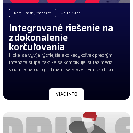
08.12.2025
Korčuliarsky trenažér
Integrované riešenie na
zdokonalenie
korčuľovania
Hokej sa vyvíja rýchlejšie ako kedykoľvek predtým.
Intenzita stúpa, taktika sa komplikuje, súťaž medzi
klubmi a národnými tímami sa stáva nemilosrdnou…
VIAC INFO