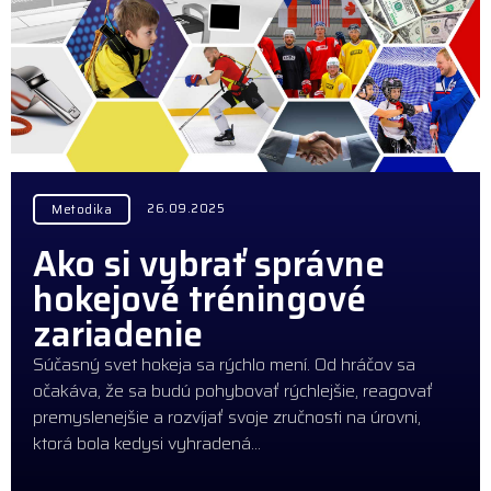
26.09.2025
Metodika
Ako si vybrať správne
hokejové tréningové
zariadenie
Súčasný svet hokeja sa rýchlo mení. Od hráčov sa
očakáva, že sa budú pohybovať rýchlejšie, reagovať
premyslenejšie a rozvíjať svoje zručnosti na úrovni,
ktorá bola kedysi vyhradená…