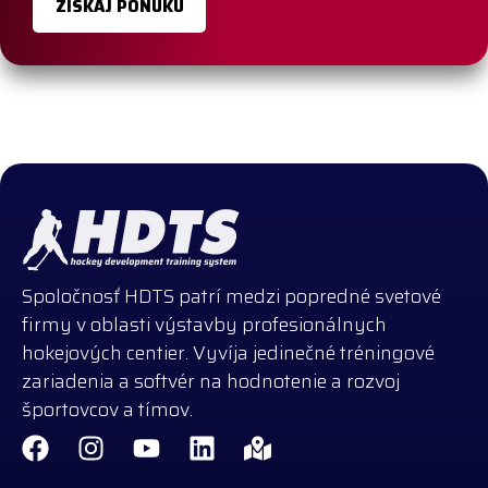
ZÍSKAJ PONUKU
Spoločnosť HDTS patrí medzi popredné svetové
firmy v oblasti výstavby profesionálnych
hokejových centier. Vyvíja jedinečné tréningové
zariadenia a softvér na hodnotenie a rozvoj
športovcov a tímov.