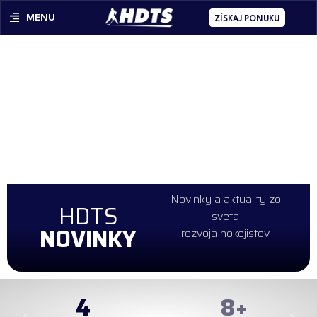
MENU
ZÍSKAJ PONUKU
Novinky a aktuality zo
HDTS
sveta
NOVINKY
rozvoja hokejistov
4
99
+