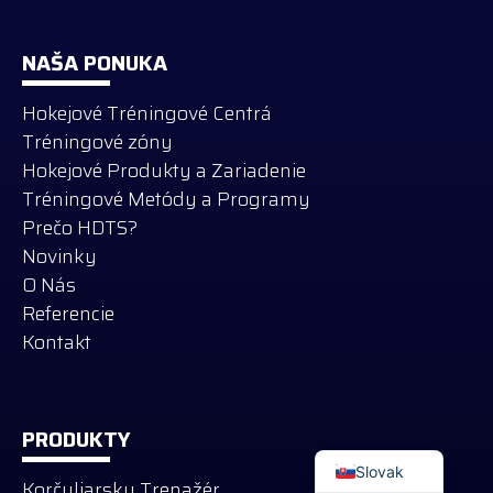
NAŠA PONUKA
Hokejové Tréningové Centrá
Tréningové zóny
Hokejové Produkty a Zariadenie
Tréningové Metódy a Programy
Prečo HDTS?
Novinky
O Nás
Referencie
Kontakt
Russian
German
PRODUKTY
English
Slovak
Korčuliarsky Trenažér