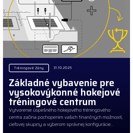
31.10.2025
Tréningové Zóny
Základné vybavenie pre
vysokovýkonné hokejové
tréningové centrum
Vytvorenie úspešného hokejového tréningového
centra začína pochopením vašich finančných možností,
cieľovej skupiny a výberom správnej konfigurácie…