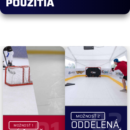
POUŽITIA
02
MOŽNOSŤ 2
ODDELENÁ
MOŽNOSŤ 1