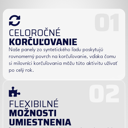
01
CELOROČNÉ
KORČUĽOVANIE
Naše panely zo syntetického ľadu poskytujú
rovnomerný povrch na korčuľovanie, vďaka čomu
si milovníci korčuľovania môžu túto aktivitu užívať
po celý rok.
02
FLEXIBILNÉ
MOŽNOSTI
UMIESTNENIA