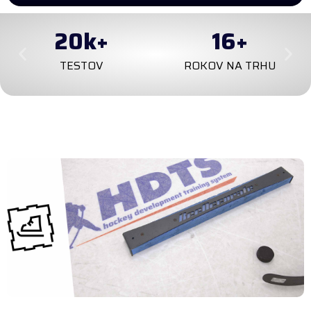
20
k+
16
+
TESTOV
ROKOV NA TRHU