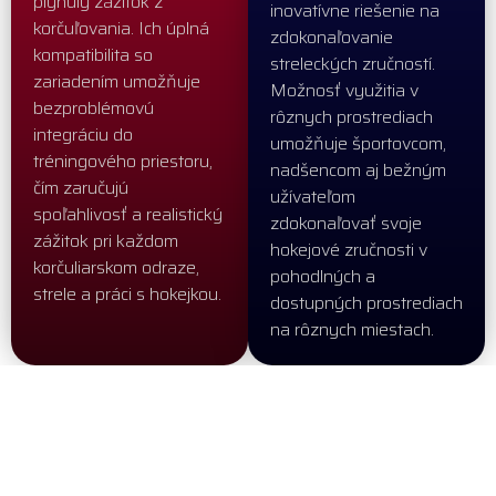
plynulý zážitok z
inovatívne riešenie na
korčuľovania. Ich úplná
zdokonaľovanie
kompatibilita so
streleckých zručností.
zariadením umožňuje
Možnosť využitia v
bezproblémovú
rôznych prostrediach
integráciu do
umožňuje športovcom,
tréningového priestoru,
nadšencom aj bežným
čím zaručujú
užívateľom
spoľahlivosť a realistický
zdokonaľovať svoje
zážitok pri každom
hokejové zručnosti v
korčuliarskom odraze,
pohodlných a
strele a práci s hokejkou.
dostupných prostrediach
na rôznych miestach.