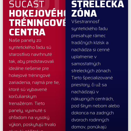
01
SÚČASŤ
STRELECKÁ
HOKEJOVÉHO
ZÓNA
TRÉNINGOVÉHO
Všestrannosť
CENTRA
syntetického ľadu
presahuje rámec
Naše panely zo
tradičných klzísk a
syntetického ľadu sú
nachádza si cenné
starostlivo navrhnuté
uplatnenie v
tak, aby predstavovali
samostatných
ideálne riešenie pre
streleckých zónach.
hokejové tréningové
Tieto špecializované
zariadenia, najmä pre tie,
priestory, či už sa
ktoré sú vybavené
nachádzajú v
korčuliarskym
nákupných centrách,
trenažérom. Tieto
pod šírym nebom alebo
panely, vyvinuté s
dokonca na zadných
ohľadom na vysoký
dvoroch rodinných
výkon, poskytujú trvalo
domov, ponúkajú