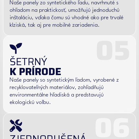
Naše panely zo syntetického ľadu, navrhnuté s
ohľadom na praktickosť, umožňujú jednoduchú
inštaláciu, vďaka čomu sú vhodné ako pre trvalé
klziská, tak aj pre mobilné zariadenia.
05
ŠETRNÝ
K PRÍRODE
Naše panely so syntetickým ľadom, vyrobené z
recyklovateľných materiálov, zohľadňujú
environmentálne hľadiská a predstavujú
ekologickú voľbu.
06
ZJEDNODUŠENÁ