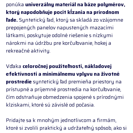
ponúka
univerzálny materiál na báze polymérov,
ktorý napodobňuje pocit kĺzania na prírodnom
ľade.
Syntetický ľad, ktorý sa skladá zo vzájomne
prepojených panelov napustených mazacími
látkami, poskytuje odolné riešenie s nízkymi
nárokmi na údržbu pre korčuľovanie, hokej a
rekreačné aktivity.
Vďaka
celoročnej použiteľnosti, nákladovej
efektívnosti a minimálnemu vplyvu na životné
prostredie
syntetický ľad premieňa priestory na
prístupné a príjemné prostredia na korčuľovanie,
čím odstraňuje obmedzenia spojené s prírodnými
klziskami, ktoré sú závislé od počasia.
Pridajte sa k mnohým jednotlivcom a firmám,
ktoré si zvolili praktický a udržateľný spôsob, ako si