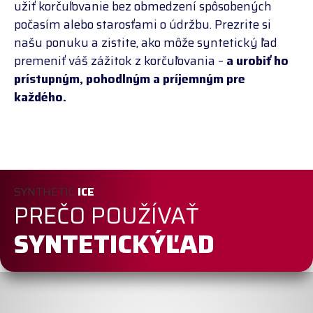
užiť korčuľovanie bez obmedzení spôsobených
počasím alebo starosťami o údržbu. Prezrite si
našu ponuku a zistite, ako môže syntetický ľad
premeniť váš zážitok z korčuľovania –
a urobiť ho
prístupným, pohodlným a príjemným pre
každého.
SYNTHETIC
ICE
PREČO POUŽÍVAŤ
SYNTETICKÝĽAD