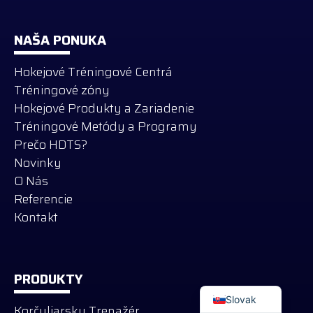
NAŠA PONUKA
Hokejové Tréningové Centrá
Tréningové zóny
Hokejové Produkty a Zariadenie
Tréningové Metódy a Programy
Prečo HDTS?
Novinky
O Nás
Referencie
Kontakt
Russian
German
PRODUKTY
English
Slovak
Korčuliarsky Trenažér