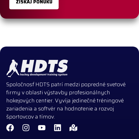
ZÍSKAJ PONUKU
Spoločnosť HDTS patrí medzi popredné svetové
firmy v oblasti výstavby profesionálnych
hokejových centier. Vyvíja jedinečné tréningové
zariadenia a softvér na hodnotenie a rozvoj
športovcov a tímov.