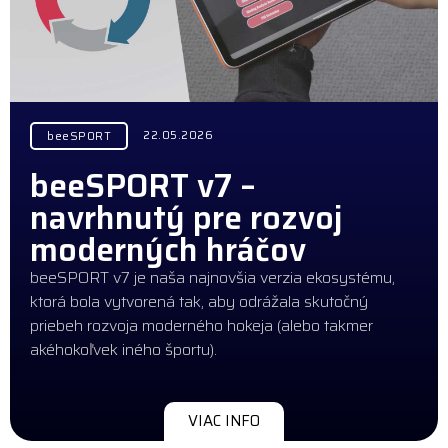
22.05.2026
beeSPORT
beeSPORT v7 –
navrhnutý pre rozvoj
moderných hráčov
beeSPORT v7 je naša najnovšia verzia ekosystému,
ktorá bola vytvorená tak, aby odrážala skutočný
priebeh rozvoja moderného hokeja (alebo takmer
akéhokoľvek iného športu).
VIAC INFO