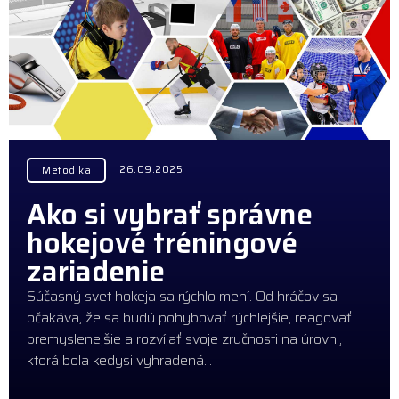
26.09.2025
Metodika
Ako si vybrať správne
hokejové tréningové
zariadenie
Súčasný svet hokeja sa rýchlo mení. Od hráčov sa
očakáva, že sa budú pohybovať rýchlejšie, reagovať
premyslenejšie a rozvíjať svoje zručnosti na úrovni,
ktorá bola kedysi vyhradená…