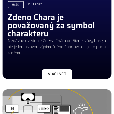
13.11.2025
Hráči
Zdeno Chara je
považovaný za symbol
charakteru
Nedávne uvedenie Zdena Cháru do Siene slávy hokeja
nie je len oslavou výnimočného športovca — je to pocta
silnému…
VIAC INFO