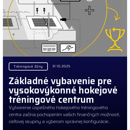
31.10.2025
Tréningové Zóny
Základné vybavenie pre
vysokovýkonné hokejové
tréningové centrum
Vytvorenie úspešného hokejového tréningového
centra začína pochopením vašich finančných možností,
cieľovej skupiny a výberom správnej konfigurácie…