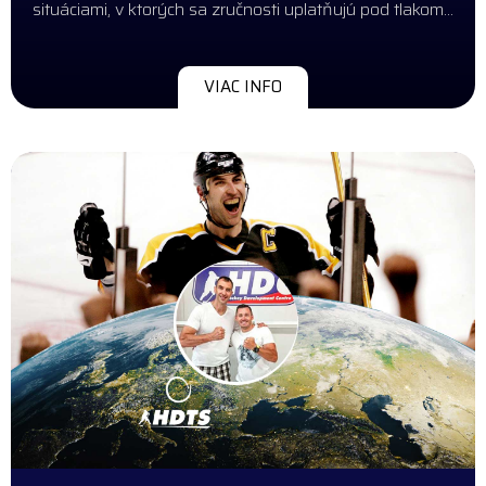
situáciami, v ktorých sa zručnosti uplatňujú pod tlakom…
VIAC INFO