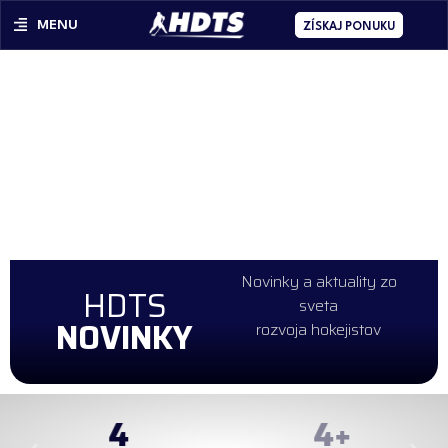
MENU
ZÍSKAJ PONUKU
Novinky a aktuality zo
HDTS
sveta
NOVINKY
rozvoja hokejistov
4
98
+