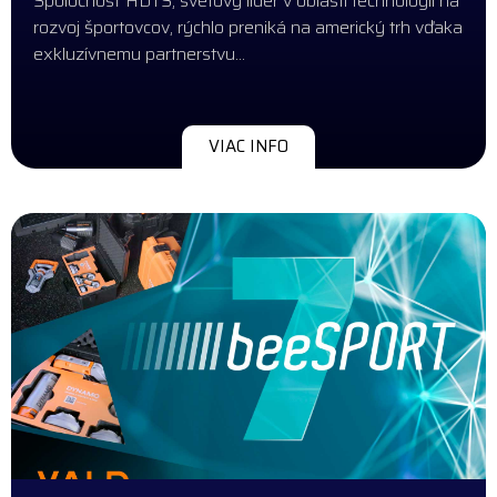
Spoločnosť HDTS, svetový líder v oblasti technológií na
rozvoj športovcov, rýchlo preniká na americký trh vďaka
exkluzívnemu partnerstvu…
VIAC INFO