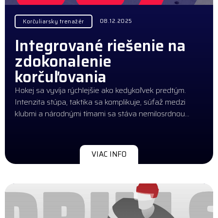
08.12.2025
Korčuliarsky trenažér
Integrované riešenie na
zdokonalenie
korčuľovania
Hokej sa vyvíja rýchlejšie ako kedykoľvek predtým.
Intenzita stúpa, taktika sa komplikuje, súťaž medzi
klubmi a národnými tímami sa stáva nemilosrdnou…
VIAC INFO