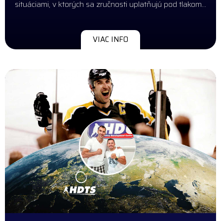
situáciami, v ktorých sa zručnosti uplatňujú pod tlakom…
VIAC INFO