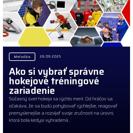
26.09.2025
Metodika
Ako si vybrať správne
hokejové tréningové
zariadenie
Súčasný svet hokeja sa rýchlo mení. Od hráčov sa
očakáva, že sa budú pohybovať rýchlejšie, reagovať
premyslenejšie a rozvíjať svoje zručnosti na úrovni,
ktorá bola kedysi vyhradená…