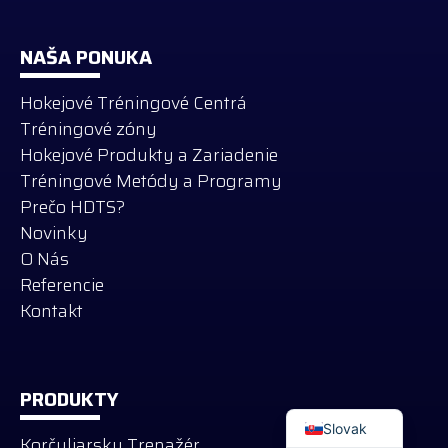
NAŠA PONUKA
Hokejové Tréningové Centrá
Tréningové zóny
Hokejové Produkty a Zariadenie
Tréningové Metódy a Programy
Prečo HDTS?
Novinky
O Nás
Referencie
Kontakt
Russian
German
PRODUKTY
English
Slovak
Korčuliarsky Trenažér