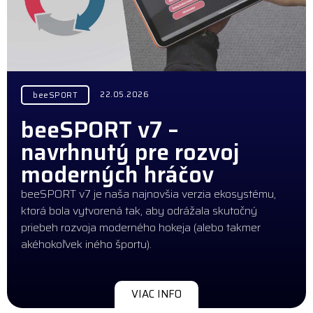
22.05.2026
beeSPORT
beeSPORT v7 –
navrhnutý pre rozvoj
moderných hráčov
beeSPORT v7 je naša najnovšia verzia ekosystému,
ktorá bola vytvorená tak, aby odrážala skutočný
priebeh rozvoja moderného hokeja (alebo takmer
akéhokoľvek iného športu).
VIAC INFO