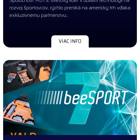
Spoločnosť HDTS, svetový líder v oblasti technológií na
rozvoj športovcov, rýchlo preniká na americký trh vďaka
exkluzívnemu partnerstvu…
VIAC INFO