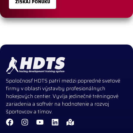
ZÍSKAJ PONUKU
Spoločnosť HDTS patrí medzi popredné svetové
firmy v oblasti výstavby profesionálnych
hokejových centier. Vyvíja jedinečné tréningové
zariadenia a softvér na hodnotenie a rozvoj
športovcov a tímov.