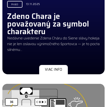
13.11.2025
Hráči
Zdeno Chara je
považovaný za symbol
charakteru
Nedávne uvedenie Zdena Cháru do Siene slávy hokeja
nie je len oslavou výnimočného športovca — je to pocta
silnému…
VIAC INFO