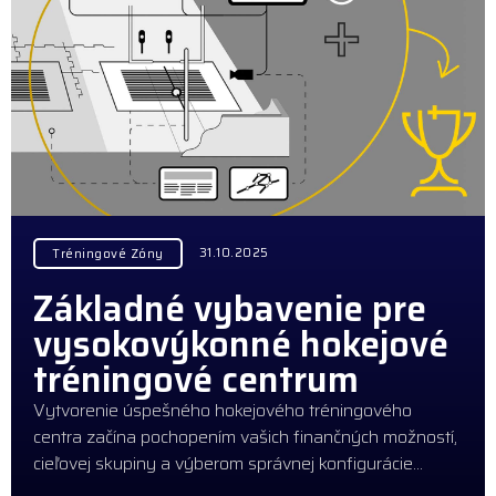
31.10.2025
Tréningové Zóny
Základné vybavenie pre
vysokovýkonné hokejové
tréningové centrum
Vytvorenie úspešného hokejového tréningového
centra začína pochopením vašich finančných možností,
cieľovej skupiny a výberom správnej konfigurácie…