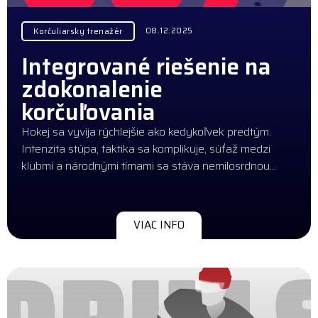
08.12.2025
Korčuliarsky trenažér
Integrované riešenie na
zdokonalenie
korčuľovania
Hokej sa vyvíja rýchlejšie ako kedykoľvek predtým.
Intenzita stúpa, taktika sa komplikuje, súťaž medzi
klubmi a národnými tímami sa stáva nemilosrdnou…
VIAC INFO