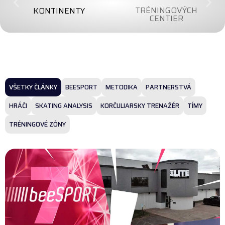
TRÉNINGOVÝCH
KONTINENTY
CENTIER
VŠETKY ČLÁNKY
BEESPORT
METODIKA
PARTNERSTVÁ
HRÁČI
SKATING ANALYSIS
KORČULIARSKY TRENAŽÉR
TÍMY
TRÉNINGOVÉ ZÓNY