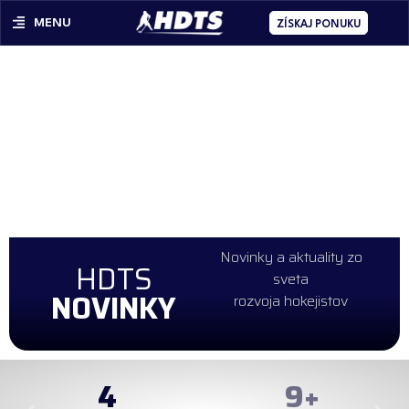
MENU
ZÍSKAJ PONUKU
Novinky a aktuality zo
HDTS
sveta
NOVINKY
rozvoja hokejistov
4
100
+