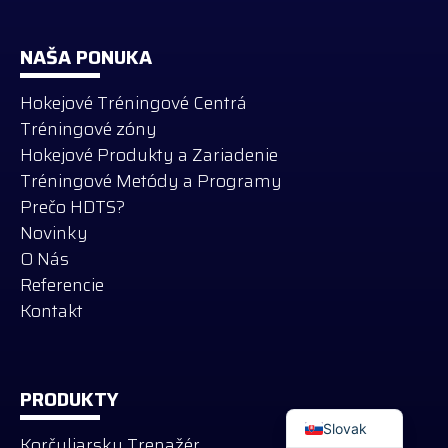
NAŠA PONUKA
Hokejové Tréningové Centrá
Tréningové zóny
Hokejové Produkty a Zariadenie
Tréningové Metódy a Programy
Prečo HDTS?
Novinky
O Nás
Referencie
Kontakt
Russian
German
PRODUKTY
English
Slovak
Korčuliarsky Trenažér