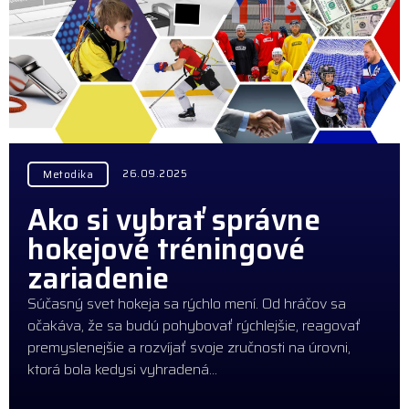
26.09.2025
Metodika
Ako si vybrať správne
hokejové tréningové
zariadenie
Súčasný svet hokeja sa rýchlo mení. Od hráčov sa
očakáva, že sa budú pohybovať rýchlejšie, reagovať
premyslenejšie a rozvíjať svoje zručnosti na úrovni,
ktorá bola kedysi vyhradená…