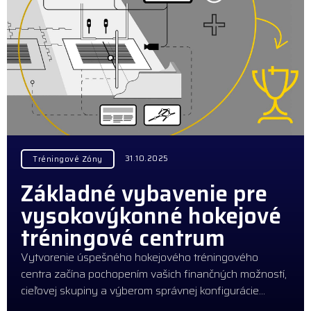
31.10.2025
Tréningové Zóny
Základné vybavenie pre
vysokovýkonné hokejové
tréningové centrum
Vytvorenie úspešného hokejového tréningového
centra začína pochopením vašich finančných možností,
cieľovej skupiny a výberom správnej konfigurácie…