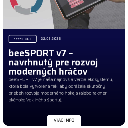
22.05.2026
beeSPORT
beeSPORT v7 –
navrhnutý pre rozvoj
moderných hráčov
beeSPORT v7 je naša najnovšia verzia ekosystému,
ktorá bola vytvorená tak, aby odrážala skutočný
priebeh rozvoja moderného hokeja (alebo takmer
akéhokoľvek iného športu).
VIAC INFO