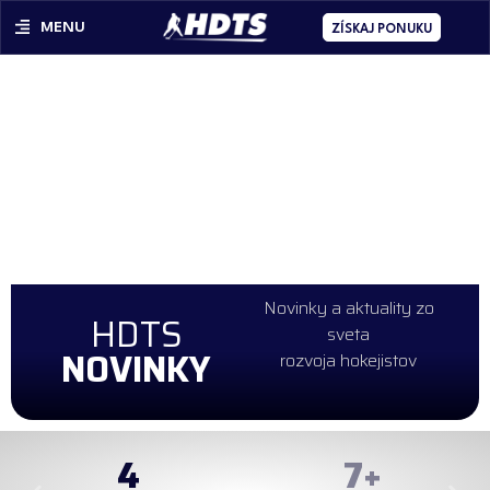
MENU
ZÍSKAJ PONUKU
Novinky a aktuality zo
HDTS
sveta
NOVINKY
rozvoja hokejistov
4
99
+