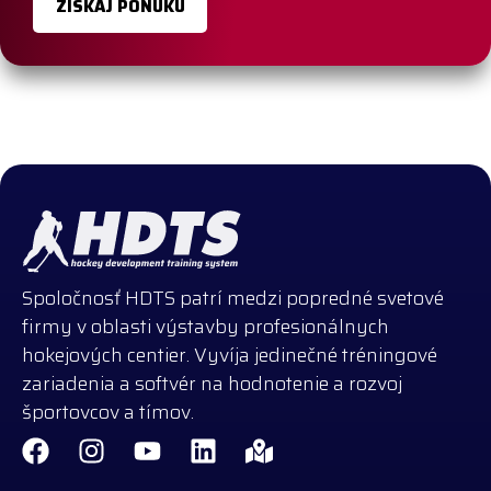
ZÍSKAJ PONUKU
Spoločnosť HDTS patrí medzi popredné svetové
firmy v oblasti výstavby profesionálnych
hokejových centier. Vyvíja jedinečné tréningové
zariadenia a softvér na hodnotenie a rozvoj
športovcov a tímov.