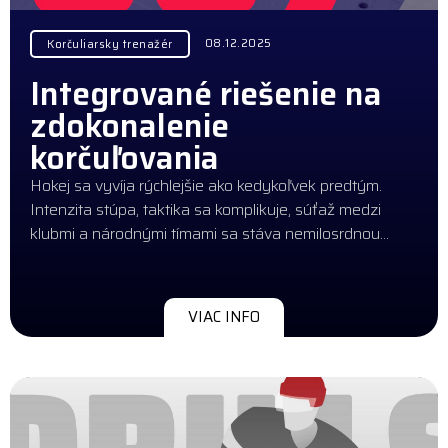
08.12.2025
Korčuliarsky trenažér
Integrované riešenie na
zdokonalenie
korčuľovania
Hokej sa vyvíja rýchlejšie ako kedykoľvek predtým.
Intenzita stúpa, taktika sa komplikuje, súťaž medzi
klubmi a národnými tímami sa stáva nemilosrdnou…
VIAC INFO