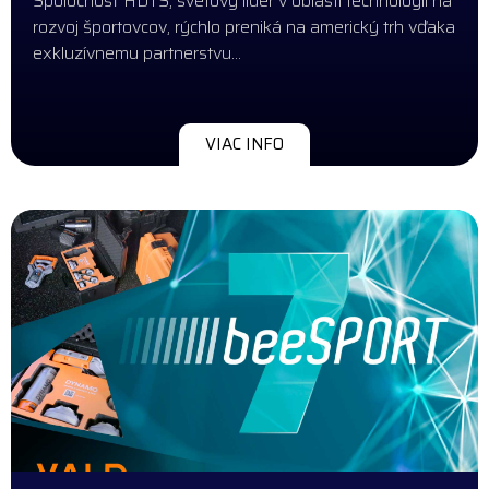
Spoločnosť HDTS, svetový líder v oblasti technológií na
rozvoj športovcov, rýchlo preniká na americký trh vďaka
exkluzívnemu partnerstvu…
VIAC INFO