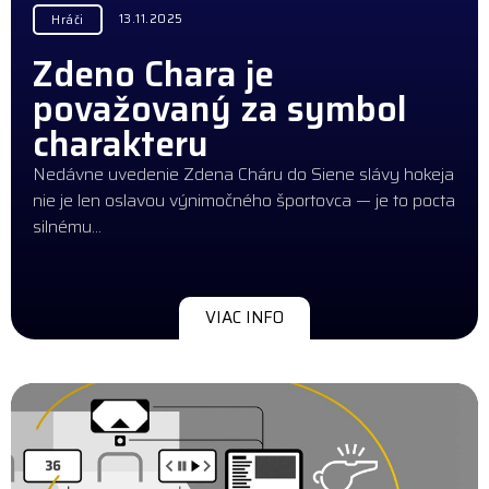
13.11.2025
Hráči
Zdeno Chara je
považovaný za symbol
charakteru
Nedávne uvedenie Zdena Cháru do Siene slávy hokeja
nie je len oslavou výnimočného športovca — je to pocta
silnému…
VIAC INFO