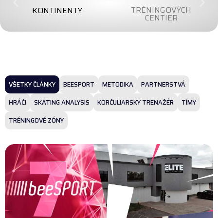
TRÉNINGOVÝCH
KONTINENTY
CENTIER
VŠETKY ČLÁNKY
BEESPORT
METODIKA
PARTNERSTVÁ
HRÁČI
SKATING ANALYSIS
KORČULIARSKY TRENAŽÉR
TÍMY
TRÉNINGOVÉ ZÓNY