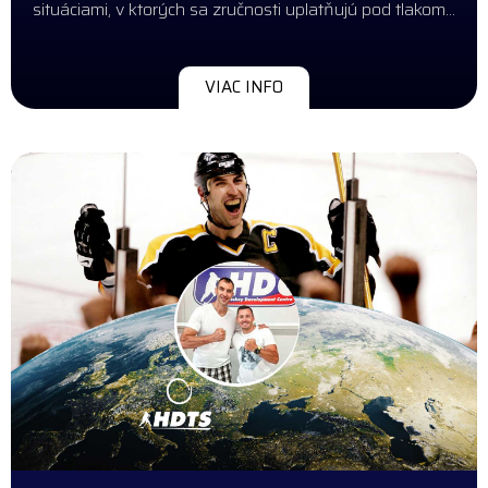
situáciami, v ktorých sa zručnosti uplatňujú pod tlakom…
VIAC INFO