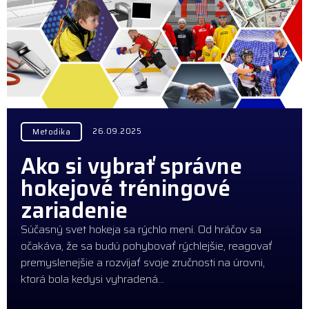
26.09.2025
Metodika
Ako si vybrať správne
hokejové tréningové
zariadenie
Súčasný svet hokeja sa rýchlo mení. Od hráčov sa
očakáva, že sa budú pohybovať rýchlejšie, reagovať
premyslenejšie a rozvíjať svoje zručnosti na úrovni,
ktorá bola kedysi vyhradená…