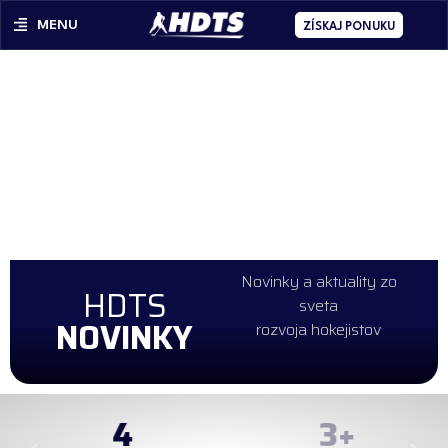
MENU
ZÍSKAJ PONUKU
Novinky a aktuality zo
HDTS
sveta
NOVINKY
rozvoja hokejistov
4
99
+