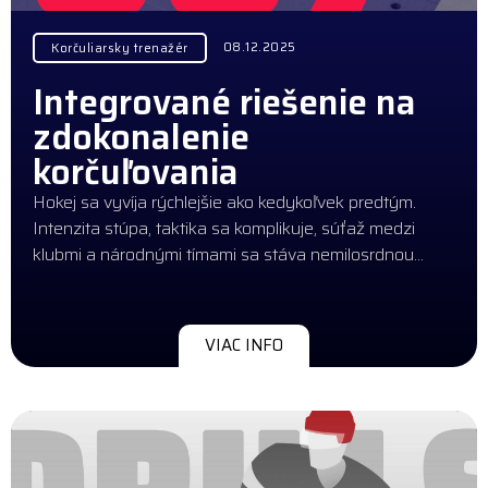
08.12.2025
Korčuliarsky trenažér
Integrované riešenie na
zdokonalenie
korčuľovania
Hokej sa vyvíja rýchlejšie ako kedykoľvek predtým.
Intenzita stúpa, taktika sa komplikuje, súťaž medzi
klubmi a národnými tímami sa stáva nemilosrdnou…
VIAC INFO