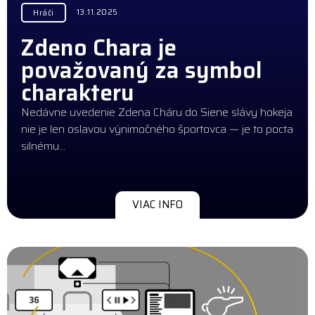
13.11.2025
Hráči
Zdeno Chara je
považovaný za symbol
charakteru
Nedávne uvedenie Zdena Cháru do Siene slávy hokeja
nie je len oslavou výnimočného športovca — je to pocta
silnému…
VIAC INFO