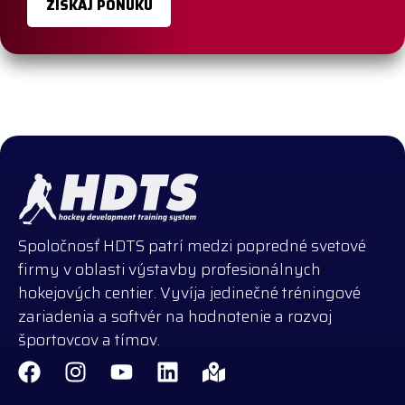
ZÍSKAJ PONUKU
Spoločnosť HDTS patrí medzi popredné svetové
firmy v oblasti výstavby profesionálnych
hokejových centier. Vyvíja jedinečné tréningové
zariadenia a softvér na hodnotenie a rozvoj
športovcov a tímov.