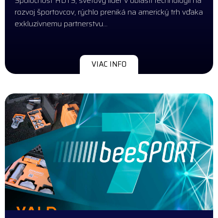
Spoločnosť HDTS, svetový líder v oblasti technológií na
rozvoj športovcov, rýchlo preniká na americký trh vďaka
exkluzívnemu partnerstvu…
VIAC INFO