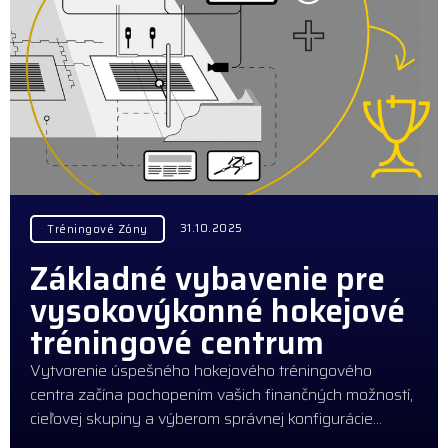
31.10.2025
Tréningové Zóny
Základné vybavenie pre
vysokovýkonné hokejové
tréningové centrum
Vytvorenie úspešného hokejového tréningového
centra začína pochopením vašich finančných možností,
cieľovej skupiny a výberom správnej konfigurácie…