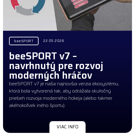
22.05.2026
beeSPORT
beeSPORT v7 –
navrhnutý pre rozvoj
moderných hráčov
beeSPORT v7 je naša najnovšia verzia ekosystému,
ktorá bola vytvorená tak, aby odrážala skutočný
priebeh rozvoja moderného hokeja (alebo takmer
akéhokoľvek iného športu).
VIAC INFO