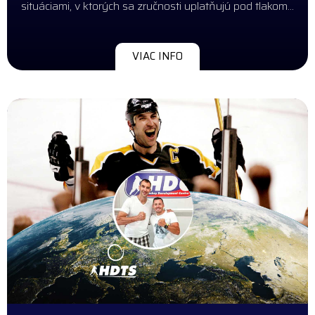
situáciami, v ktorých sa zručnosti uplatňujú pod tlakom…
VIAC INFO