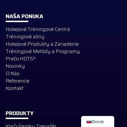
NAŠA PONUKA
Hokejové Tréningové Centrá
Tréningové zóny
Hokejové Produkty a Zariadenie
Tréningové Metódy a Programy
Prečo HDTS?
Novinky
O Nás
Referencie
Kontakt
Russian
German
PRODUKTY
English
Slovak
Korčuliarsky Trenažér